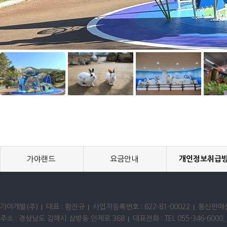
가야랜드
요금안내
개인정보취급
가야개발(주)
대표 : 황진규
사업자등록번호 : 622-81-00022
통신판매신
주소 : 경상남도 김해시 삼방동 인제로 368
대표전화 : TEL 055-346-6000, 