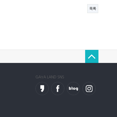
목록
GAYA LAND SNS