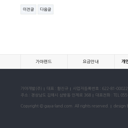
이전글
다음글
가야랜드
요금안내
개
가야개발(주)
대표 : 황진규
사업자등록번호 : 622-81-00022
주소 : 경상남도 김해시 삼방동 인제로 368
대표전화 : TEL 055-
Copyright © gaya-land.com. All rights reserved.
design 