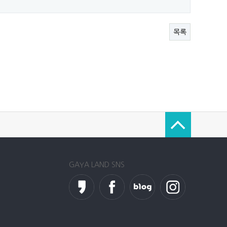
목록
GAYA LAND SNS