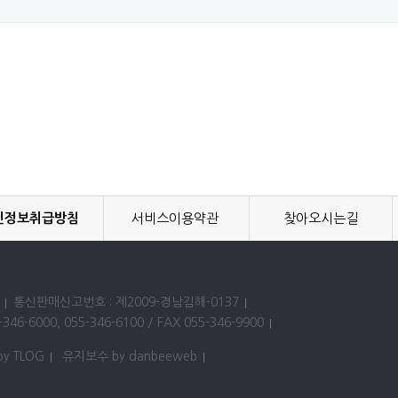
인정보취급방침
서비스이용약관
찾아오시는길
통신판매신고번호 : 제2009-경남김해-0137
346-6000, 055-346-6100 / FAX 055-346-9900
by TLOG
유지보수 by danbeeweb