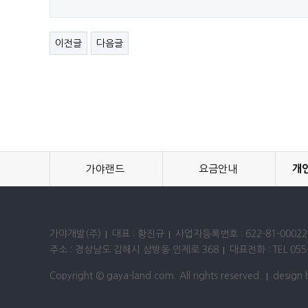
이전글
다음글
가야랜드
요금안내
개
가야개발(주)
대표 : 황진규
사업자등록번호 : 622-81-00022
주소 : 경상남도 김해시 삼방동 인제로 368
대표전화 : TEL 055-
Copyright © gaya-land.com. All rights reserved.
design 