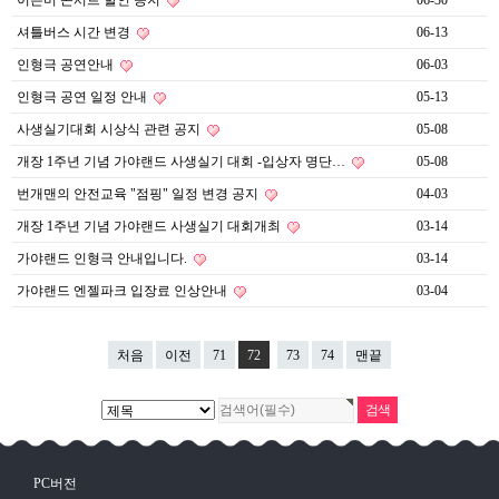
이은미 콘서트 할인 공지
06-30
셔틀버스 시간 변경
06-13
인형극 공연안내
06-03
인형극 공연 일정 안내
05-13
사생실기대회 시상식 관련 공지
05-08
개장 1주년 기념 가야랜드 사생실기 대회 -입상자 명단…
05-08
번개맨의 안전교육 "점핑" 일정 변경 공지
04-03
개장 1주년 기념 가야랜드 사생실기 대회개최
03-14
가야랜드 인형극 안내입니다.
03-14
가야랜드 엔젤파크 입장료 인상안내
03-04
처음
이전
71
72
73
74
맨끝
PC버전