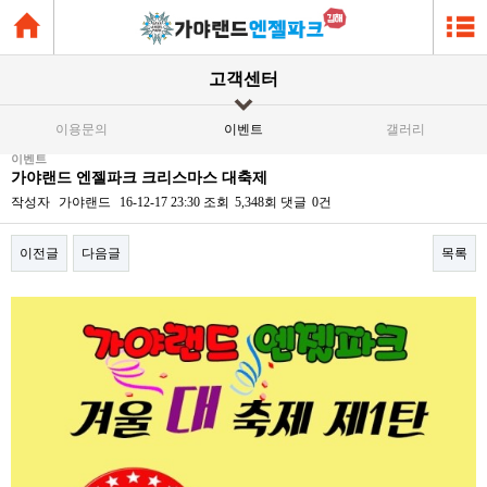
고객센터
이용문의
이벤트
갤러리
이벤트
가야랜드 엔젤파크 크리스마스 대축제
작성자
가야랜드
16-12-17 23:30
조회
5,348회
댓글
0건
이전글
다음글
목록
본문