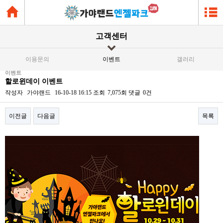
고객센터
이용문의
이벤트
갤러리
이벤트
할로윈데이 이벤트
작성자
가야랜드
16-10-18 16:15
조회
7,075회
댓글
0건
이전글
다음글
목록
본문