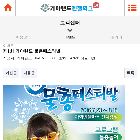
고객센터
이용문의
이벤트
갤러리
이벤트
제1회 가야랜드 물총페스티벌
작성자
가야랜드
16-07-21 13:16
조회
5,476회
댓글
0건
이전글
다음글
목록
본문