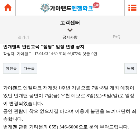
고객센터
FAQ
갤러리
공지사항
번개맨의 안전교육 "점핑" 일정 변경 공지
작성자
가야랜드
17-04-03 14:39
조회
66,072회
댓글
0건
이전글
다음글
목록
본문
가야랜드 엔젤파크 재개장 1주년 기념으로 7일~8일 개최 예정이
었던 번개맨 공연이 7일(금) 우천 예보로 8일(토)~9일(일)로 일정
이 변경되었습니다.
공연 관람에 착오 없으시길 바라며 이용에 불편을 드려 대단히 죄
송합니다.
번개맨 관련 기타문의 055) 346-6000으로 문의 부탁드립니다.