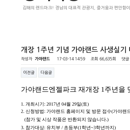
김해의 랜드마크! 경남의 대표적 관광지, 즐거움과 편안함이
개장 1주년 기념 가야랜드 사생실기
작성자
가야랜드
17-03-14 14:59
조회
66,635회
댓글
이전글
다음글
가야랜드엔젤파크 재개장 1주년을 
1.
개최시기
: 2017
년
04
월
29
일
(
토
)
2.
신청방법
:
가야랜드 홈페이지 및 방문 접수
(
가야랜드
(
참가 및 시상 작품은 반환되지 않습니다
.)
​3. 참가대상: 유치부 / 초등부(1학년~3학년까지)