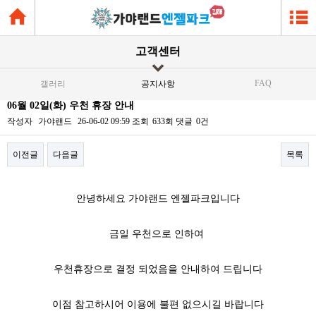
고객센터
FAQ
갤러리
공지사항
06월 02일(화) 우천 휴장 안내
작성자
가야랜드
26-06-02 09:59
조회
633회
댓글
0건
이전글
다음글
목록
본문
안녕하세요 가야랜드 엔젤파크입니다
금일 우천으로 인하여
우천휴장으로 결정 되었음을 안내하여 드립니다
이점 참고하시어 이용에 불편 없으시길 바랍니다