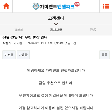
고객센터
FAQ
갤러리
공지사항
04월 09일(목) 우천 휴장 안내
작성자
가야랜드
26-04-09 11:11
조회
1,963회
댓글
0건
이전글
다음글
목록
본문
안녕하세요 가야랜드 엔젤파크입니다
금일 우천으로 인하여
우천휴장으로 결정 되었음을 안내하여 드립니다
이점 참고하시어 이용에 불편 없으시길 바랍니다