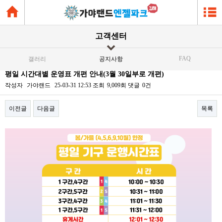
고객센터
FAQ
갤러리
공지사항
평일 시간대별 운영표 개편 안내(3월 30일부로 개편)
작성자
가야랜드
25-03-31 12:53
조회
9,009회
댓글
0건
이전글
다음글
목록
본문