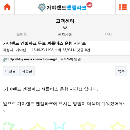
고객센터
FAQ
갤러리
공지사항
가야랜드 엔젤파크 무료 셔틀버스 운행 시간표
작성자
가야랜드
16-10-23 11:36
조회
65,981회
댓글
0건
http://blog.naver.com/white-angel
40926회 연결
이전글
다음글
목록
본문
가야랜드 엔젤파크 셔틀버스 운행 시간표 입니다.
앞으로 가야랜드 엔젤파크에 오시는 방법이 더욱더 쉬워졌어요~
~