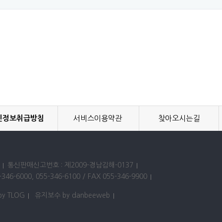
인정보취급방침
서비스이용약관
찾아오시는길
통신판매신고번호 : 제2009-경남김해-0137
346-6000, 055-346-6100 / FAX 055-346-9900
by TLOG
유지보수 by danbeeweb