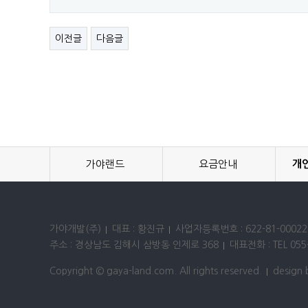
이전글
다음글
가야랜드
요금안내
개
가야개발(주)
대표 : 황진규
사업자등록번호 : 622-81-00022
주소 : 경상남도 김해시 삼방동 인제로 368
대표전화 : TEL 055-
Copyright © gaya-land.com. All rights reserved.
design 