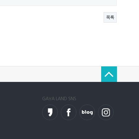
목록
GAYA LAND SNS