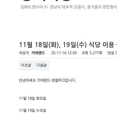
김해의 랜드마크! 경남의 대표적 관광지, 즐거움과 편안함이
11월 18일(화), 19일(수) 식당 이
작성자
가야랜드
25-11-16 12:39
조회
5,277회
댓글
이전글
다음글
안녕하세요 가야랜드 엔젤파크입니다.
11월 18일 화요일
11월 19일 수요일