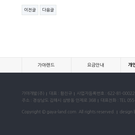
이전글
다음글
가야랜드
요금안내
개
가야개발(주)
대표 : 황진규
사업자등록번호 : 622-81-00022
주소 : 경상남도 김해시 삼방동 인제로 368
대표전화 : TEL 055-
Copyright © gaya-land.com. All rights reserved.
design 