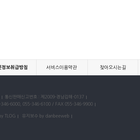
인정보취급방침
서비스이용약관
찾아오시는길
통신판매신고번호 : 제2009-경남김해-0137
346-6000, 055-346-6100 / FAX 055-346-9900
by TLOG
유지보수 by danbeeweb