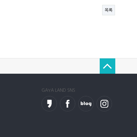
목록
GAYA LAND SNS