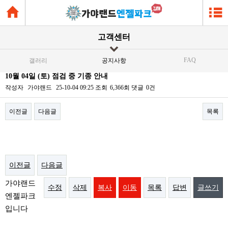
고객센터
FAQ
갤러리
공지사항
10월 04일 (토) 점검 중 기종 안내
작성자
가야랜드
25-10-04 09:25
조회
6,366회
댓글
0건
이전글
다음글
목록
본문
이전글
다음글
가야랜드
수정
삭제
복사
이동
목록
답변
글쓰기
엔젤파크
입니다