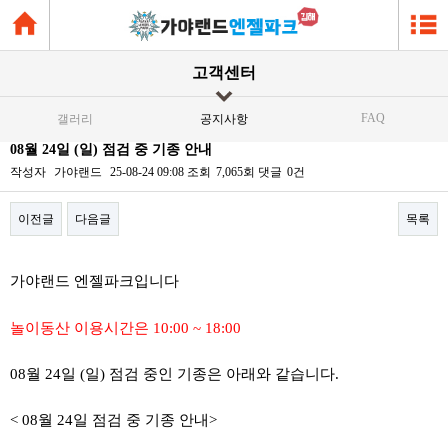
고객센터
FAQ
갤러리
공지사항
08월 24일 (일) 점검 중 기종 안내
작성자
가야랜드
25-08-24 09:08
조회
7,065회
댓글
0건
이전글
다음글
목록
본문
가야랜드 엔젤파크입니다
놀이동산 이용시간은 10:00 ~ 18:00
08월 24일 (일) 점검 중인 기종은 아래와 같습니다.
< 08월 24일 점검 중 기종 안내>