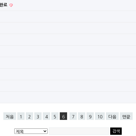
 완료
처음
1
2
3
4
5
6
7
8
9
10
다음
맨끝