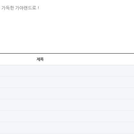
 가득한 가야랜드로 !
제목