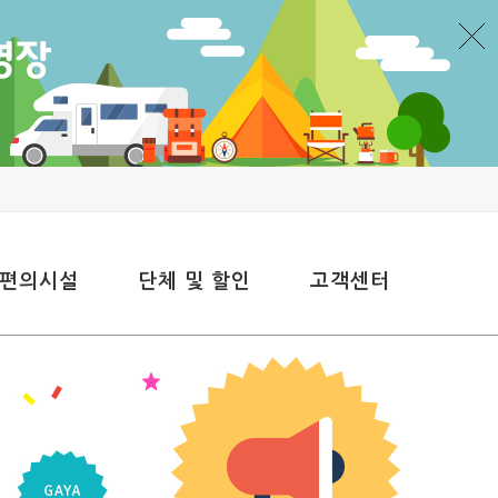
 편의시설
단체 및 할인
고객센터