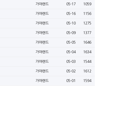
가야랜드
05-17
1059
가야랜드
05-16
1156
가야랜드
05-10
1275
가야랜드
05-09
1377
가야랜드
05-05
1646
가야랜드
05-04
1634
가야랜드
05-03
1544
가야랜드
05-02
1612
가야랜드
05-01
1594