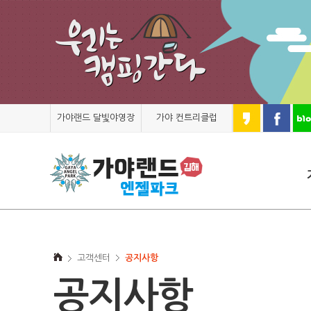
가야랜드 달빛야영장
가야 컨트리클럽
고객센터
공지사항
공지사항