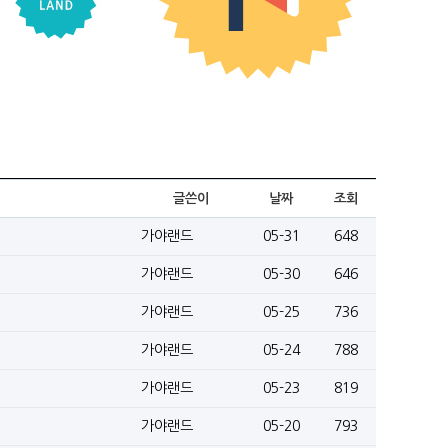
글쓴이
날짜
조회
가야랜드
05-31
648
가야랜드
05-30
646
가야랜드
05-25
736
가야랜드
05-24
788
가야랜드
05-23
819
가야랜드
05-20
793